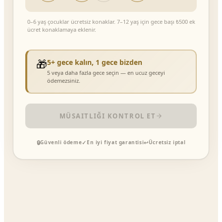
Giriş tarihini seçin
0–6 yaş çocuklar ücretsiz konaklar. 7–12 yaş için gece başı ₺500 ek
ücret konaklamaya eklenir.
🎁
5+ gece kalın, 1 gece bizden
5
veya daha fazla gece seçin — en ucuz geceyi
ödemezsiniz.
MÜSAITLIĞI KONTROL ET
🔒
✓
↩
Güvenli ödeme
En iyi fiyat garantisi
Ücretsiz iptal