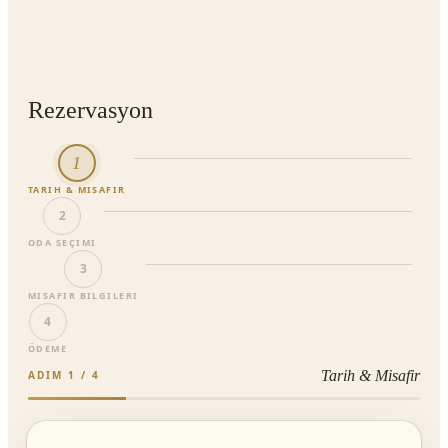
Rezervasyon
1
TARIH & MISAFIR
2
ODA SEÇIMI
3
MISAFIR BILGILERI
4
ÖDEME
Tarih & Misafir
ADIM
1
/
4