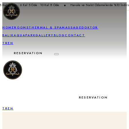
 Kal 4 Öde · 6 Kal 5 Öde · 10 Kal 8 Öde
Havale ve Nakit Ödemelerde %10 İndirim
◆
HOME
ROOMS
THERMAL & SPA
MASSAGE
DOKTOR
BALIK
AQUAPARK
GALLERY
BLOG
CONTACT
TR
EN
RESERVATION
RESERVATION
TR
EN