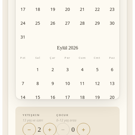
17
18
19
20
21
22
23
24
25
26
27
28
29
30
31
Eylül
2026
Pzt
Sal
Çar
Per
Cum
Cmt
Paz
1
2
3
4
5
6
7
8
9
10
11
12
13
14
15
16
17
18
19
20
21
22
23
24
25
26
27
YETIŞKIN
ÇOCUK
13 yaş ve üzeri
0–12 yaş arası
28
29
30
2
0
−
+
−
+