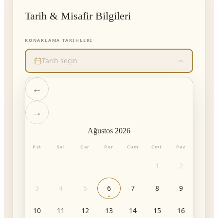
Tarih & Misafir Bilgileri
KONAKLAMA TARIHLERI
Tarih seçin
←
→
Ağustos
2026
Pzt
Sal
Çar
Per
Cum
Cmt
Paz
1
2
3
4
5
6
7
8
9
10
11
12
13
14
15
16