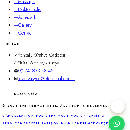
—
Massage
—
Doktor Balık
—
Aquapark
—
Gallery
—
Contact
CONTACT
↗
Yoncalı, Kütahya Caddesi
43100
Merkez
/
Kütahya
◎
0(274) 333 33 45
✉
rezervasyon@efetermal.com.tr
BOOK NOW
©
2026
EFE TERMAL OTEL.
ALL RIGHTS RESERVED.
CANCELLATION POLICY
PRIVACY POLICY
TERMS OF
SERVICE
MESAFELI SATIŞ
ÖN BILGILENDIRME
KVKK
ÇEREZ