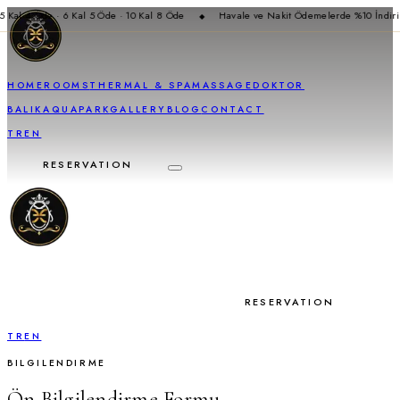
 Kal 4 Öde · 6 Kal 5 Öde · 10 Kal 8 Öde
Havale ve Nakit Ödemelerde %10 İndiri
◆
HOME
ROOMS
THERMAL & SPA
MASSAGE
DOKTOR
BALIK
AQUAPARK
GALLERY
BLOG
CONTACT
TR
EN
RESERVATION
RESERVATION
TR
EN
BILGILENDIRME
Ön Bilgilendirme Formu