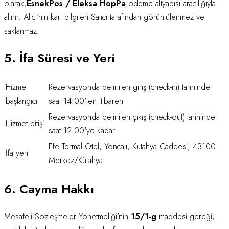
olarak,
EsnekPos / Eleksa HopPa
ödeme altyapısı aracılığıyla
alınır. Alıcı'nın kart bilgileri Satıcı tarafından görüntülenmez ve
saklanmaz.
5. İfa Süresi ve Yeri
Hizmet
Rezervasyonda belirtilen giriş (check-in) tarihinde
başlangıcı
saat 14:00'ten itibaren
Rezervasyonda belirtilen çıkış (check-out) tarihinde
Hizmet bitişi
saat 12:00'ye kadar
Efe Termal Otel
,
Yoncalı, Kütahya Caddesi
,
43100
İfa yeri
Merkez
/
Kütahya
6. Cayma Hakkı
Mesafeli Sözleşmeler Yönetmeliği'nin
15/1-g
maddesi gereği;