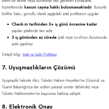
belirli bir tarihte veya dönemde ifası gereken konaklama
hizmetlerinde
kanuni cayma hakkı bulunmamaktadır
. Bununla
birlikte Satıcı, gönüllü olarak aşağıdaki iptal politikasını uygular:
Check-in tarihinden 3+ iş günü öncesine kadar
yapılan iptallerde tam iade
3 iş gününden az sürede
iptal veya no-show durumunda
iade yapılmaz
Detaylı bilgi:
İptal ve İade Politikası
.
7. Uyuşmazlıkların Çözümü
Uyuşmazlık halinde Alıcı, Tüketici Hakem Heyetleri'ne (Gümrük ve
Ticaret Bakanlığı'nca ilan edilen parasal sınırlar dahilinde) veya
Tüketici Mahkemeleri'ne başvurma hakkına sahiptir.
8. Elektronik Onay