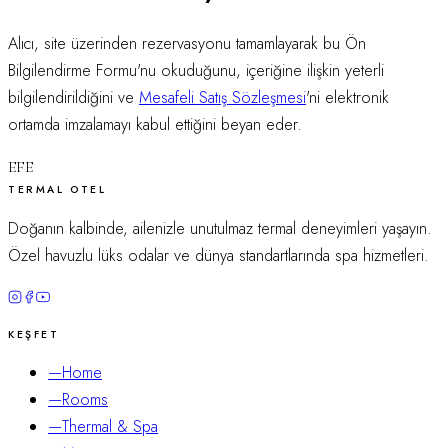
Alıcı, site üzerinden rezervasyonu tamamlayarak bu Ön
Bilgilendirme Formu'nu okuduğunu, içeriğine ilişkin yeterli
bilgilendirildiğini ve
Mesafeli Satış Sözleşmesi
'ni elektronik
ortamda imzalamayı kabul ettiğini beyan eder.
EFE
TERMAL OTEL
Doğanın kalbinde, ailenizle unutulmaz termal deneyimleri yaşayın.
Özel havuzlu lüks odalar ve dünya standartlarında spa hizmetleri.
KEŞFET
—
Home
—
Rooms
—
Thermal & Spa